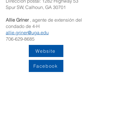
Dirección postal: 1282 Highway 53
Spur SW, Calhoun, GA 30701
Allie Griner
, agente de extensión del
condado de 4-H
allie.griner@uga.edu
706-629-8685
Website
Facebook
DIRECCION
109 S. King Street
PO BOX 486
Calhoun, GA 30701
706-602-5548